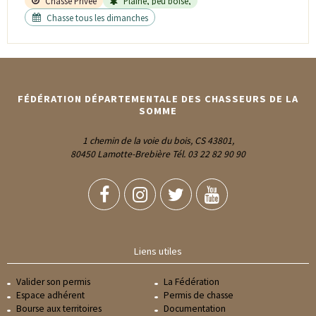
Chasse Privée
Plaine, peu boisé,
Chasse tous les dimanches
FÉDÉRATION DÉPARTEMENTALE DES CHASSEURS DE LA
SOMME
1 chemin de la voie du bois, CS 43801,
80450 Lamotte-Brebière Tél. 03 22 82 90 90
Liens utiles
Valider son permis
La Fédération
Espace adhérent
Permis de chasse
Bourse aux territoires
Documentation